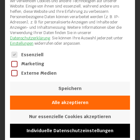
Wir verwenden Cookies und andere Technologien auf unserer
Website. Einige von ihnen sind essenziell, während andere uns
helfen, diese Website und Ihre Erfahrung zu verbessern.
Personenbezogene Daten können verarbeitet werden (z. B. IP-
Adressen), z. B. für personalisierte Anzeigen und Inhalte oder
Anzeigen- und Inhaltsmessung.
Weitere Informationen über die
Verwendung Ihrer Daten finden Sie in unserer
Datenschutzerklärung
.
Sie können Ihre Auswahl jederzeit unter
Einstellungen
widerrufen oder anpassen.
Es folgt eine Liste der Service-Gruppen, für die eine Einwilli
Essenziell
Marketing
Externe Medien
Speichern
Alle akzeptieren
Nur essenzielle Cookies akzeptieren
Düsenadapter M10
Individuelle Datenschutzeinstellungen