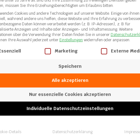
ie unter 16 Jahre alt sind und Ihre Zustimmung zu freiwilligen Diensten geben
n, müssen Sie Ihre Erziehungsberechtigten um Erlaubnis bitten.
4 mm
rwenden Cookies und andere Technologien auf unserer Website. Einige von ihnen
iell, während andere uns helfen, diese Website und Ihre Erfahrung zu verbesse
enbezogene Daten können verarbeitet werden (z. B. IP-Adressen), z. B. für
alisierte Anzeigen und Inhalte oder Anzeigen- und Inhaltsmessung.
Weitere
ationen über die Verwendung Ihrer Daten finden Sie in unserer
Datenschutzerk
nnen Ihre Auswahl jederzeit unter
Einstellungen
widerrufen oder anpassen.
gt eine Liste der Service-Gruppen, für die eine Einwilligung ertei
Essenziell
Marketing
Externe Med
Speichern
Alle akzeptieren
Nur essenzielle Cookies akzeptieren
Individuelle Datenschutzeinstellungen
okie-Details
Datenschutzerklärung
Impress