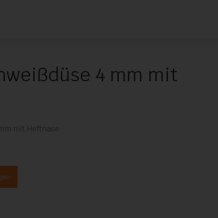
hweißdüse 4 mm mit
mm mit Heftnase
ügen