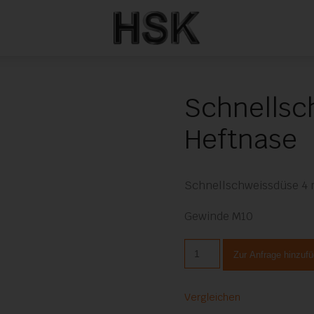
Schnellsc
Heftnase
Schnellschweissdüse 4 
Gewinde M10
Schnellschweißdüse
Zur Anfrage hinzuf
4
mm
mit
Vergleichen
Heftnase