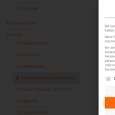
3D Drucker
Mietmaschinen
Wir nu
helfen
Zubehör
Wenn S
möchte
Schweißschuhe
Wir ve
essenz
Winkelköpfe
Person
person
Inform
Schweißdüsen
Sie kö
Zubehör Warmgasschweißen
Es fol
Zubehör Gebläse/ Verdichter
Dre
Prüfgeräte
Schweißtechnik