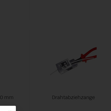
 40 mm
Drahtabziehzange