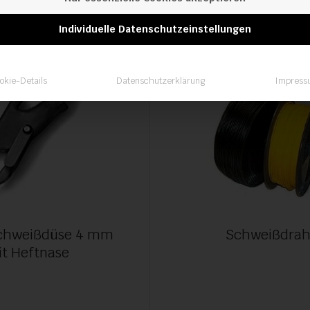
Individuelle Datenschutzeinstellungen
okie-Details
Datenschutzerklärung
Impress
schweißdüse 4 mm
Schweißdrah
t Heftnase