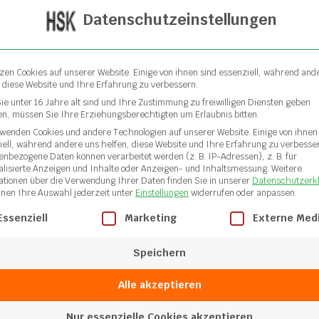
Datenschutzeinstellungen
tzen Cookies auf unserer Website. Einige von ihnen sind essenziell, während and
, diese Website und Ihre Erfahrung zu verbessern.
ie unter 16 Jahre alt sind und Ihre Zustimmung zu freiwilligen Diensten geben
n, müssen Sie Ihre Erziehungsberechtigten um Erlaubnis bitten.
rwenden Cookies und andere Technologien auf unserer Website. Einige von ihnen
iell, während andere uns helfen, diese Website und Ihre Erfahrung zu verbesse
enbezogene Daten können verarbeitet werden (z. B. IP-Adressen), z. B. für
alisierte Anzeigen und Inhalte oder Anzeigen- und Inhaltsmessung.
Weitere
ationen über die Verwendung Ihrer Daten finden Sie in unserer
Datenschutzerk
nnen Ihre Auswahl jederzeit unter
Einstellungen
widerrufen oder anpassen.
gt eine Liste der Service-Gruppen, für die eine Einwilligung ertei
Essenziell
Marketing
Externe Med
ikantschaber
Handschabe
Speichern
Alle akzeptieren
Nur essenzielle Cookies akzeptieren