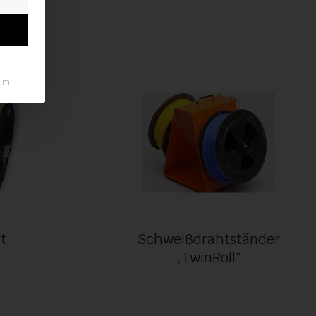
um
t
Schweißdrahtständer
„TwinRoll“