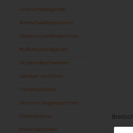
Folienschweißgeräte
Rohrschweißmaschinen
Plattenschweißmaschinen
Muffenschweißgeräte
Heizwendelschweißen
Gebläse/ Verdichter
Tischheizleisten
Shannon Biegemaschinen
Breitsc
Flammpolierer
Poliermaschinen