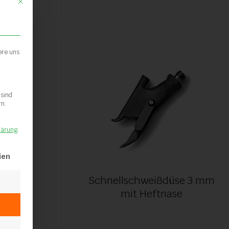
Mit diesem Button wird der Dialog geschlossen. Seine Funktionalität ist ide
ere uns
 sind
rn.
lärung
.
lt werden kann. Die erste Service-Gruppe ist essenziell und kann ni
ien
r
Schnellschweißdüse 3 mm
mit Heftnase