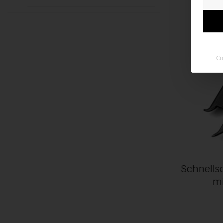
Co
Schnell
mi