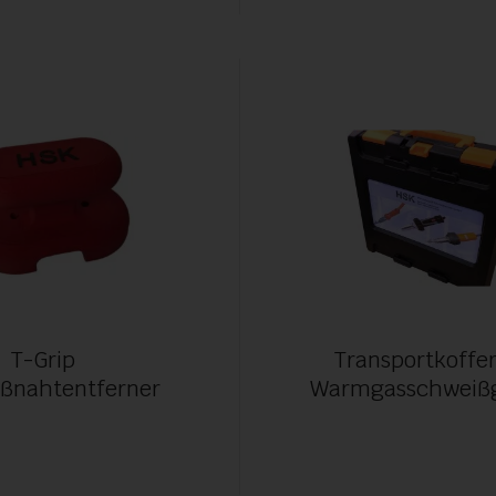
T-Grip
Transportkoffer
ßnahtentferner
Warmgasschweißg