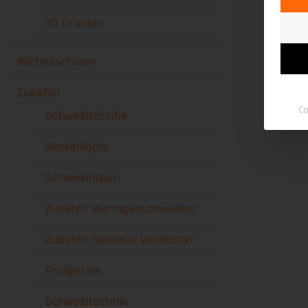
3D Drucker
Mietmaschinen
Zubehör
Co
Schweißschuhe
Winkelköpfe
Schweißdüsen
Zubehör Warmgasschweißen
Zubehör Gebläse/ Verdichter
Prüfgeräte
Schweißtechnik