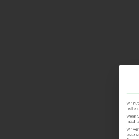
Wir nu
helfen
Wenn S
möchte
Wir ve
essenz