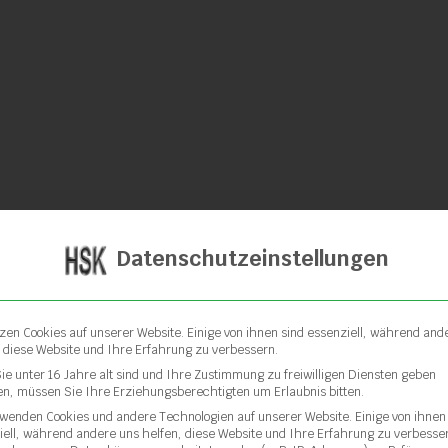
Schweißschuh
A5.6
Datenschutzeinstellungen
tzen Cookies auf unserer Website. Einige von ihnen sind essenziell, während and
, diese Website und Ihre Erfahrung zu verbessern.
ie unter 16 Jahre alt sind und Ihre Zustimmung zu freiwilligen Diensten geben
n, müssen Sie Ihre Erziehungsberechtigten um Erlaubnis bitten.
rwenden Cookies und andere Technologien auf unserer Website. Einige von ihnen
iell, während andere uns helfen, diese Website und Ihre Erfahrung zu verbesse