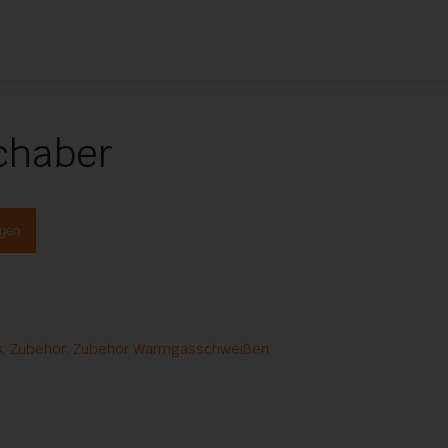
chaber
ügen
k
,
Zubehör
,
Zubehör Warmgasschweißen