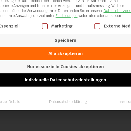
enbezogene Daten können verarbeitet werden (z. B. IP-Adressen), z. B. für
Schweissschuh-
alisierte Anzeigen und Inhalte oder Anzeigen- und Inhaltsmessung.
Weitere
ationen über die Verwendung Ihrer Daten finden Sie in unserer
Datenschutzerk
A, Kehlnaht
nnen Ihre Auswahl jederzeit unter
Einstellungen
widerrufen oder anpassen.
gt eine Liste der Service-Gruppen, für die eine Einwilligung ertei
Essenziell
Marketing
Externe Med
Speichern
Alle akzeptieren
Nur essenzielle Cookies akzeptieren
Individuelle Datenschutzeinstellungen
Schweißschuh
rund 20mm
okie-Details
Datenschutzerklärung
Impress