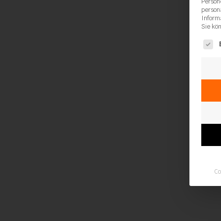
Person
person
Inform
Sie kö
Es fol
Co