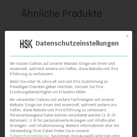
Ähnliche Produkte
Mit die
Datenschutzeinstellungen
Wir nutzen Cookies auf unserer Website. Einige von ihnen sind
essenziell, während andere uns helfen, diese Website und Ihre
Erfahrung zu verbessern.
Wenn Sie unter 16 Jahre alt sind und Ihre Zustimmung zu
freiwilligen Diensten geben möchten, müssen Sie Ihre
Erziehungsberechtigten um Erlaubnis bitten.
Wir verwenden Cookies und andere Technologien auf unserer
Website. Einige von ihnen sind essenziell, während andere uns
helfen, diese Website und Ihre Erfahrung zu verbessern.
Personenbezogene Daten können verarbeitet werden (z. B. IP-
Adressen), z. B. für personalisierte Anzeigen und Inhalte oder
Anzeigen- und Inhaltsmessung.
Weitere Informationen über die
Verwendung Ihrer Daten finden Sie in unserer
Datenschutzerklärung
.
Sie können Ihre Auswahl jederzeit unter