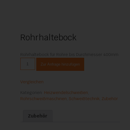
Rohrhaltebock
Rohrhaltebock für Rohre bis Durchmesser 400mm
Rohrhaltebock
Zur Anfrage hinzufügen
Menge
Vergleichen
Kategorien:
Heizwendelschweißen
,
Rohrschweißmaschinen
,
Schweißtechnik
,
Zubehör
Zubehör