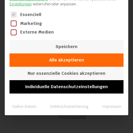
T-Grip Schweißnahtentferner
Einstellungen
widerrufen oder anpassen.
Es folgt eine Liste der Service-Gruppen, für die eine Einwilli
Essenziell
Marketing
Externe Medien
Speichern
Alle akzeptieren
Nur essenzielle Cookies akzeptieren
Individuelle Datenschutzeinstellungen
Cookie-Details
Datenschutzerklärung
Impressum