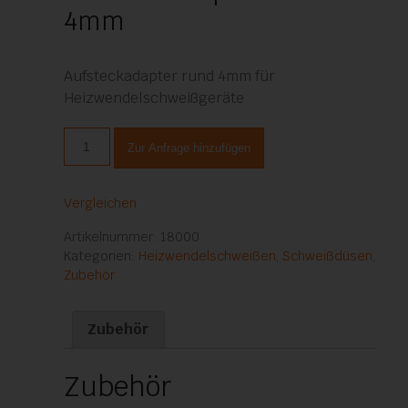
4mm
Aufsteckadapter rund 4mm für
Heizwendelschweißgeräte
Aufsteckadapter
Zur Anfrage hinzufügen
rund
4mm
Menge
Vergleichen
Artikelnummer:
18000
Kategorien:
Heizwendelschweißen
,
Schweißdüsen
,
Zubehör
Zubehör
Zubehör