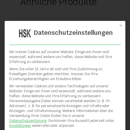
Ähnliche Produkte
Mit die
Datenschutzeinstellungen
Wir nutzen Cookies auf unserer Website. Einige von ihnen sind
essenziell, während andere uns helfen, diese Website und Ihre
Erfahrung zu verbessern.
Wenn Sie unter 16 Jahre alt sind und Ihre Zustimmung zu
freiwilligen Diensten geben möchten, müssen Sie Ihre
Erziehungsberechtigten um Erlaubnis bitten.
Wir verwenden Cookies und andere Technologien auf unserer
Website. Einige von ihnen sind essenziell, während andere uns
helfen, diese Website und Ihre Erfahrung zu verbessern.
Personenbezogene Daten können verarbeitet werden (z. B. IP-
Adressen), z. B. für personalisierte Anzeigen und Inhalte oder
Anzeigen- und Inhaltsmessung.
Weitere Informationen über die
Verwendung Ihrer Daten finden Sie in unserer
Schweissprobenstanze
Datenschutzerklärung
.
Sie können Ihre Auswahl jederzeit unter
Einstellungen
widerrufen oder anpassen.