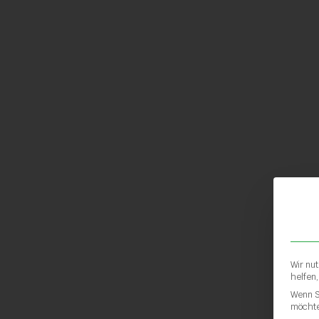
Wir nu
helfen
Wenn S
möchte