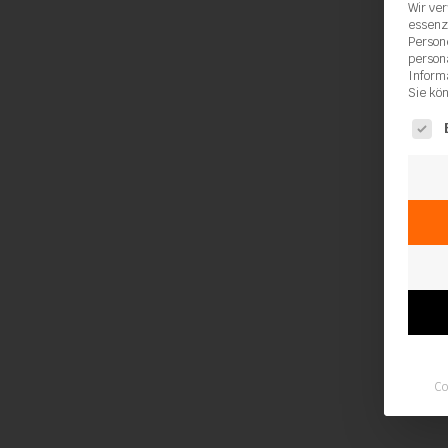
Wir ve
essenz
Person
person
Inform
Sie kö
Es fol
Co