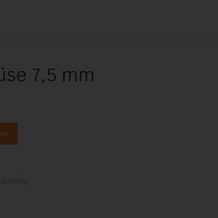
üse 7,5 mm
ügen
,
Zubehör