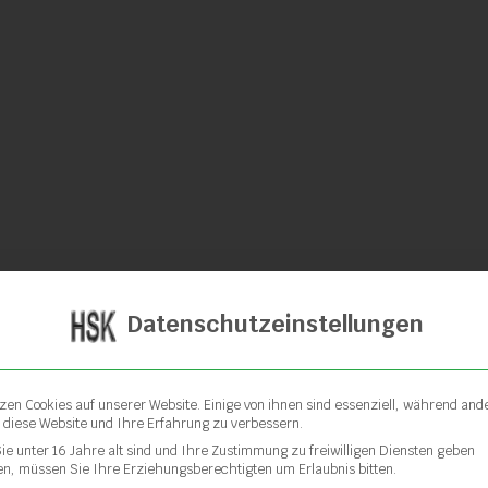
Rohrschneider
für
Durchmesser
20 – 75mm
Datenschutzeinstellungen
tzen Cookies auf unserer Website. Einige von ihnen sind essenziell, während and
, diese Website und Ihre Erfahrung zu verbessern.
ie unter 16 Jahre alt sind und Ihre Zustimmung zu freiwilligen Diensten geben
n, müssen Sie Ihre Erziehungsberechtigten um Erlaubnis bitten.