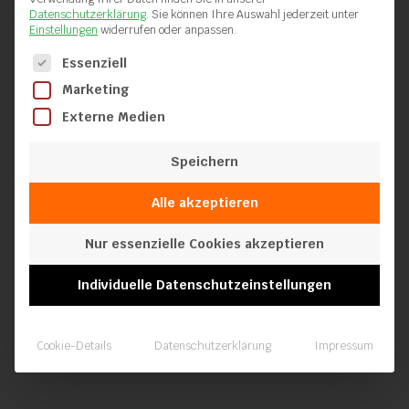
Datenschutzerklärung
.
Sie können Ihre Auswahl jederzeit unter
Einstellungen
widerrufen oder anpassen.
Es folgt eine Liste der Service-Gruppen, für die eine Einwilli
Essenziell
Marketing
Externe Medien
T-Grip Schweißnahtentferner
Speichern
Alle akzeptieren
Nur essenzielle Cookies akzeptieren
Individuelle Datenschutzeinstellungen
Cookie-Details
Datenschutzerklärung
Impressum