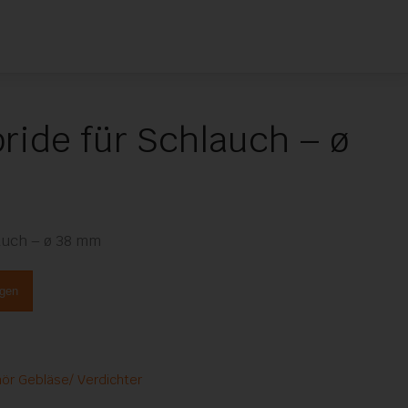
ride für Schlauch – ø
auch – ø 38 mm
ügen
te
ör Gebläse/ Verdichter