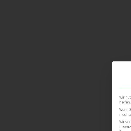
Wir nu
helfen
Wenn S
möchte
Wir ve
essenz