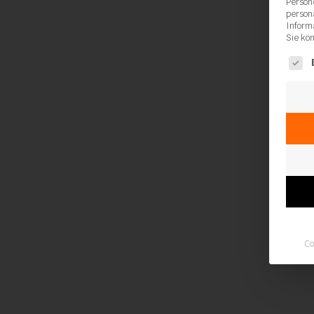
Person
person
Inform
Sie kö
Es fol
Co