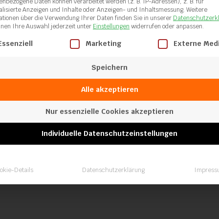
enbezogene Daten können verarbeitet werden (z. B. IP-Adressen), z. B. für
Schweißschuh
alisierte Anzeigen und Inhalte oder Anzeigen- und Inhaltsmessung.
Weitere
ationen über die Verwendung Ihrer Daten finden Sie in unserer
Datenschutzerk
rund 40mm
nnen Ihre Auswahl jederzeit unter
Einstellungen
widerrufen oder anpassen.
gt eine Liste der Service-Gruppen, für die eine Einwilligung ertei
Essenziell
Marketing
Externe Med
Speichern
Alle akzeptieren
Nur essenzielle Cookies akzeptieren
Individuelle Datenschutzeinstellungen
Schweißschuh
A8.4
okie-Details
Datenschutzerklärung
Impress