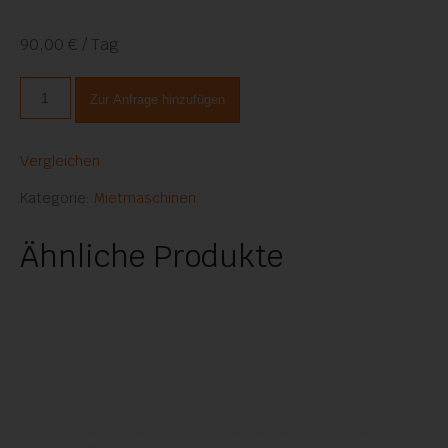
90,00 € / Tag
Rohrschweißmaschine
Zur Anfrage hinzufügen
HSK
Manual
250
Vergleichen
Menge
Kategorie:
Mietmaschinen
Ähnliche Produkte