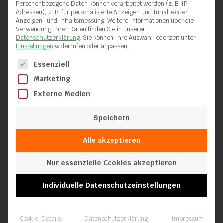
Ringratschenschlüssel 30 x
Personenbezogene Daten können verarbeitet werden (z. B. IP-
32
Adressen), z. B. für personalisierte Anzeigen und Inhalte oder
Anzeigen- und Inhaltsmessung.
Weitere Informationen über die
Verwendung Ihrer Daten finden Sie in unserer
Datenschutzerklärung
.
Sie können Ihre Auswahl jederzeit unter
Einstellungen
widerrufen oder anpassen.
Es folgt eine Liste der Service-Gruppen, für die eine Einwilli
Essenziell
Zum Warenkorb hinzufügen
Marketing
Externe Medien
Zum Produkt
Speichern
Alle akzeptieren
Nur essenzielle Cookies akzeptieren
Individuelle Datenschutzeinstellungen
T-Grip
Cookie-Details
Datenschutzerklärung
Impressum