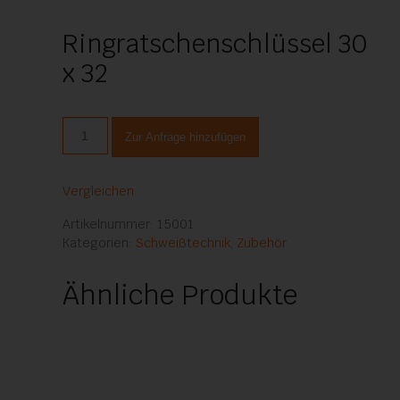
Ringratschenschlüssel 30
x 32
Ringratschenschlüssel
Zur Anfrage hinzufügen
30
x
32
Vergleichen
Menge
Artikelnummer:
15001
Kategorien:
Schweißtechnik
,
Zubehör
Ähnliche Produkte