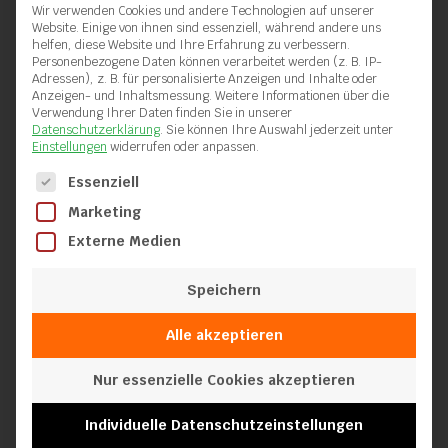
Wir verwenden Cookies und andere Technologien auf unserer
Website. Einige von ihnen sind essenziell, während andere uns
helfen, diese Website und Ihre Erfahrung zu verbessern.
Personenbezogene Daten können verarbeitet werden (z. B. IP-
Adressen), z. B. für personalisierte Anzeigen und Inhalte oder
Anzeigen- und Inhaltsmessung.
Weitere Informationen über die
Verwendung Ihrer Daten finden Sie in unserer
Datenschutzerklärung
.
Sie können Ihre Auswahl jederzeit unter
Einstellungen
widerrufen oder anpassen.
Es folgt eine Liste der Service-Gruppen, für die eine Einwilli
Essenziell
Marketing
Externe Medien
Speichern
Alle akzeptieren
Nur essenzielle Cookies akzeptieren
Luftschlauch aus PVC – ø 38 mm
Individuelle Datenschutzeinstellungen