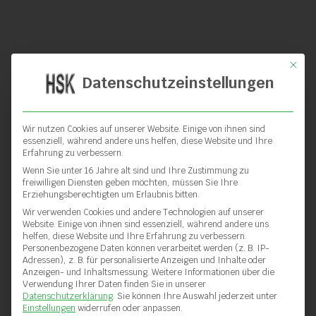
Mit die
Datenschutzeinstellungen
Wir nutzen Cookies auf unserer Website. Einige von ihnen sind
essenziell, während andere uns helfen, diese Website und Ihre
Erfahrung zu verbessern.
Wenn Sie unter 16 Jahre alt sind und Ihre Zustimmung zu
freiwilligen Diensten geben möchten, müssen Sie Ihre
Erziehungsberechtigten um Erlaubnis bitten.
Wir verwenden Cookies und andere Technologien auf unserer
Website. Einige von ihnen sind essenziell, während andere uns
helfen, diese Website und Ihre Erfahrung zu verbessern.
Personenbezogene Daten können verarbeitet werden (z. B. IP-
Adressen), z. B. für personalisierte Anzeigen und Inhalte oder
Anzeigen- und Inhaltsmessung.
Weitere Informationen über die
Verwendung Ihrer Daten finden Sie in unserer
Datenschutzerklärung
.
Sie können Ihre Auswahl jederzeit unter
Einstellungen
widerrufen oder anpassen.