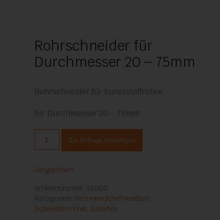
Rohrschneider für
Durchmesser 20 – 75mm
Rohrschneider für Kunststoffrohre
für Durchmesser 20 – 75mm
Rohrschneider
Zur Anfrage hinzufügen
für
Durchmesser
20
Vergleichen
–
75mm
Artikelnummer:
16000
Menge
Kategorien:
Heizwendelschweißen
,
Schweißtechnik
,
Zubehör