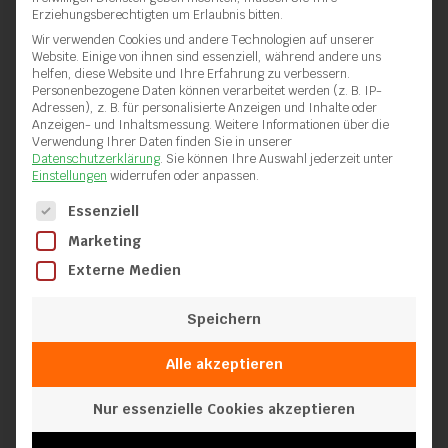
Erziehungsberechtigten um Erlaubnis bitten.
Wir verwenden Cookies und andere Technologien auf unserer
Website. Einige von ihnen sind essenziell, während andere uns
helfen, diese Website und Ihre Erfahrung zu verbessern.
Personenbezogene Daten können verarbeitet werden (z. B. IP-
Adressen), z. B. für personalisierte Anzeigen und Inhalte oder
Anzeigen- und Inhaltsmessung.
Weitere Informationen über die
Verwendung Ihrer Daten finden Sie in unserer
Datenschutzerklärung
.
Sie können Ihre Auswahl jederzeit unter
Einstellungen
widerrufen oder anpassen.
Es folgt eine Liste der Service-Gruppen, für die eine Einwilli
Essenziell
Marketing
Externe Medien
Speichern
Alle akzeptieren
Nur essenzielle Cookies akzeptieren
Heizelement HGV 100 T