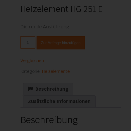
Heizelement HG 251 E
Die runde Ausführung.
Heizelement
Zur Anfrage hinzufügen
HG
251
E
Vergleichen
Menge
Kategorie:
Heizelemente
Beschreibung
Zusätzliche Informationen
Beschreibung