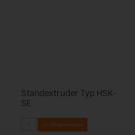
Standextruder Typ HSK-
SE
Standextruder
Zur Anfrage hinzufügen
Typ
HSK-