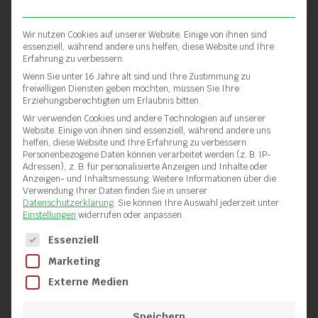
Steuerung
stufenlos über Frequenzumrichter
Wir nutzen Cookies auf unserer Website. Einige von ihnen sind
essenziell, während andere uns helfen, diese Website und Ihre
Heizleistung
Erfahrung zu verbessern.
2,1 KW, 3 Heizzonen
Wenn Sie unter 16 Jahre alt sind und Ihre Zustimmung zu
freiwilligen Diensten geben möchten, müssen Sie Ihre
Spannung
Erziehungsberechtigten um Erlaubnis bitten.
400 V/50 Hz
Wir verwenden Cookies und andere Technologien auf unserer
Website. Einige von ihnen sind essenziell, während andere uns
helfen, diese Website und Ihre Erfahrung zu verbessern.
Gewicht
Personenbezogene Daten können verarbeitet werden (z. B. IP-
ca. 100 kg (incl. Fahrgestell)
Adressen), z. B. für personalisierte Anzeigen und Inhalte oder
Anzeigen- und Inhaltsmessung.
Weitere Informationen über die
Verwendung Ihrer Daten finden Sie in unserer
Datenschutzerklärung
.
Sie können Ihre Auswahl jederzeit unter
Einstellungen
widerrufen oder anpassen.
Ähnliche Produkte
Es folgt eine Liste der Service-Gruppen, für die eine Einwilli
Essenziell
Marketing
Externe Medien
Speichern