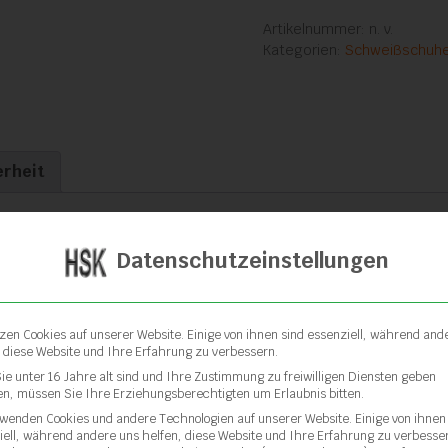
Menge
Artikelnummer:
n. v.
Kategorien:
Schweißschuh
erheit
n
Datenschutzeinstellungen
tzen Cookies auf unserer Website. Einige von ihnen sind essenziell, während and
5 mm, 8 mm, 10 mm, 12 
, diese Website und Ihre Erfahrung zu verbessern.
ie unter 16 Jahre alt sind und Ihre Zustimmung zu freiwilligen Diensten geben
n, müssen Sie Ihre Erziehungsberechtigten um Erlaubnis bitten.
rwenden Cookies und andere Technologien auf unserer Website. Einige von ihnen
iell, während andere uns helfen, diese Website und Ihre Erfahrung zu verbesse