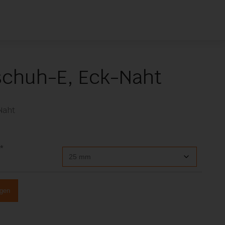
chuh-E, Eck-Naht
Naht
 *
ügen