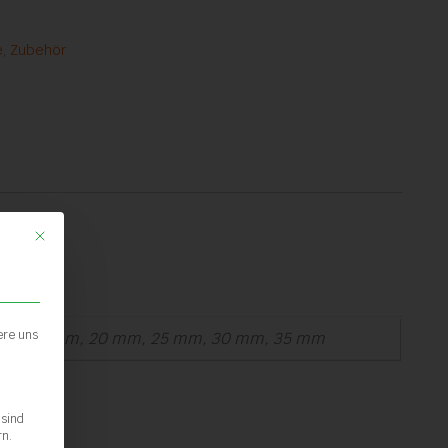
e
,
Zubehör
Mit diesem Button wird der Dialog geschlossen. Seine Funktionalität ist ide
ere uns
mm, 15 mm, 20 mm, 25 mm, 30 mm, 35 mm
 sind
rn.