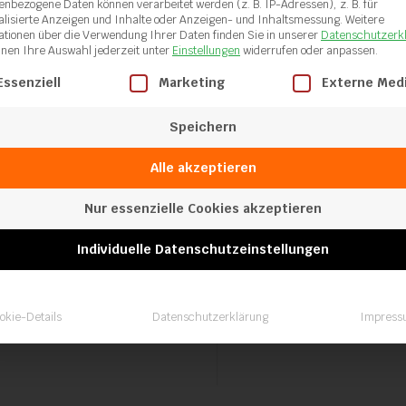
enbezogene Daten können verarbeitet werden (z. B. IP-Adressen), z. B. für
alisierte Anzeigen und Inhalte oder Anzeigen- und Inhaltsmessung.
Weitere
ationen über die Verwendung Ihrer Daten finden Sie in unserer
Datenschutzerk
nnen Ihre Auswahl jederzeit unter
Einstellungen
widerrufen oder anpassen.
gt eine Liste der Service-Gruppen, für die eine Einwilligung ertei
Essenziell
Marketing
Externe Med
Speichern
Alle akzeptieren
Nur essenzielle Cookies akzeptieren
Individuelle Datenschutzeinstellungen
fsteckadapter rund
Schweißschuh 
4mm
okie-Details
Datenschutzerklärung
Impress