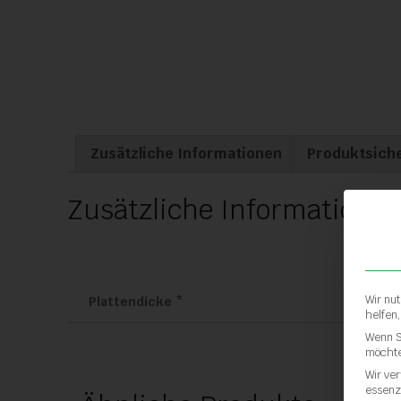
Zusätzliche Informationen
Produktsich
Zusätzliche Informatione
Wir nu
Plattendicke *
helfen
Wenn S
möchte
Wir ve
essenz