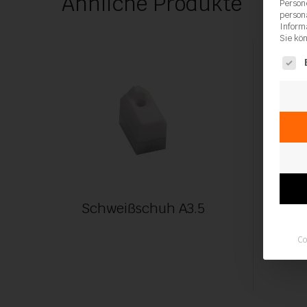
Ähnliche Produkte
Person
person
Inform
Sie kö
Es fol
Schweißschuh A3.5
Au
Co