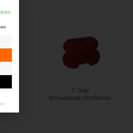
lärung
.
lt werden kann. Die erste Service-Gruppe ist essenziell und kann ni
ien
A5.6
T-Grip
Schweißnahtentferner
um