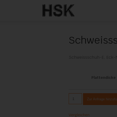
Schweisss
Schweissschuh-E, Eck-
Plattendicke
Schweissschuh-
Zur Anfrage hinzuf
E,
Eck-
Naht
Vergleichen